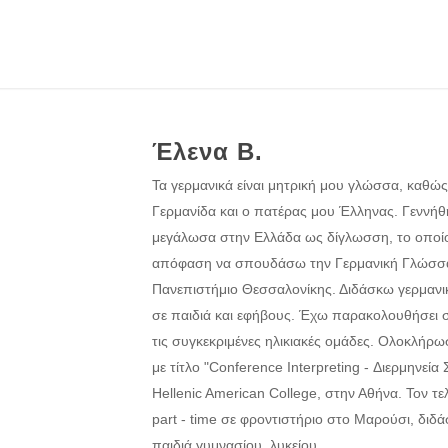
Έλενα Β.
Τα γερμανικά είναι μητρική μου γλώσσα, καθώς
Γερμανίδα και ο πατέρας μου Έλληνας. Γεννήθ
μεγάλωσα στην Ελλάδα ως δίγλωσση, το οποί
απόφαση να σπουδάσω την Γερμανική Γλώσσα 
Πανεπιστήμιο Θεσσαλονίκης. Διδάσκω γερμανι
σε παιδιά και εφήβους. Έχω παρακολουθήσει σε
τις συγκεκριμένες ηλικιακές ομάδες. Ολοκλήρ
με τίτλο "Conference Interpreting - Διερμηνεία
Hellenic American College, στην Αθήνα. Τον τε
part - time σε φροντιστήριο στο Μαρούσι, διδ
παιδιά γυμνασίου, λυκείου.