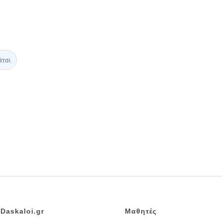
άτσι
Daskaloi.gr
Μαθητές