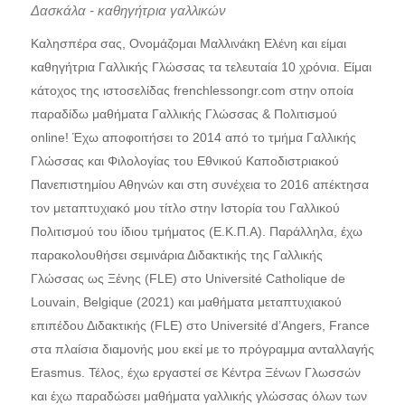
Δασκάλα - καθηγήτρια γαλλικών
Καλησπέρα σας, Ονομάζομαι Μαλλινάκη Ελένη και είμαι
καθηγήτρια Γαλλικής Γλώσσας τα τελευταία 10 χρόνια. Είμαι
κάτοχος της ιστοσελίδας frenchlessongr.com στην οποία
παραδίδω μαθήματα Γαλλικής Γλώσσας & Πολιτισμού
online! Έχω αποφοιτήσει το 2014 από το τμήμα Γαλλικής
Γλώσσας και Φιλολογίας του Εθνικού Καποδιστριακού
Πανεπιστημίου Αθηνών και στη συνέχεια το 2016 απέκτησα
τον μεταπτυχιακό μου τίτλο στην Ιστορία του Γαλλικού
Πολιτισμού του ίδιου τμήματος (Ε.Κ.Π.Α). Παράλληλα, έχω
παρακολουθήσει σεμινάρια Διδακτικής της Γαλλικής
Γλώσσας ως Ξένης (FLE) στο Université Catholique de
Louvain, Belgique (2021) και μαθήματα μεταπτυχιακού
επιπέδου Διδακτικής (FLE) στο Université d’Angers, France
στα πλαίσια διαμονής μου εκεί με το πρόγραμμα ανταλλαγής
Erasmus. Τέλος, έχω εργαστεί σε Κέντρα Ξένων Γλωσσών
και έχω παραδώσει μαθήματα γαλλικής γλώσσας όλων των