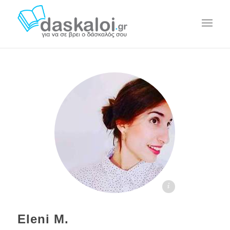
Ελένη Μαλλινάκη daskaloi.gr
Eleni M.