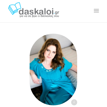
Ελένη Παναγιωτοπούλου daskaloi.gr