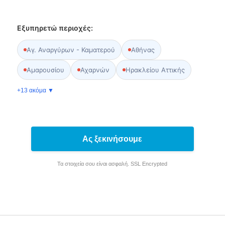
Εξυπηρετώ περιοχές:
Αγ. Αναργύρων - Καματερού
Αθήνας
Αμαρουσίου
Αχαρνών
Ηρακλείου Αττικής
+13 ακόμα ▼
Ας ξεκινήσουμε
Τα στοιχεία σου είναι ασφαλή. SSL Encrypted