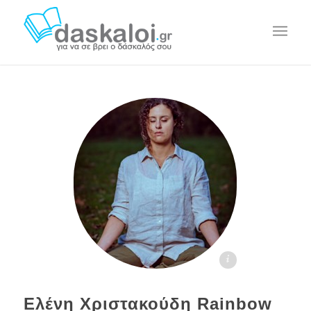
Ελένη Χριστακούδη daskaloi.gr
Ελένη Χριστακούδη Rainbow