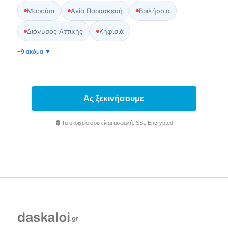
Μαρούσι
Αγία Παρασκευή
Βριλήσσια
Διόνυσος Αττικής
Κηφισιά
+9 ακόμα ▼
Ας ξεκινήσουμε
Τα στοιχεία σου είναι ασφαλή. SSL Encrypted