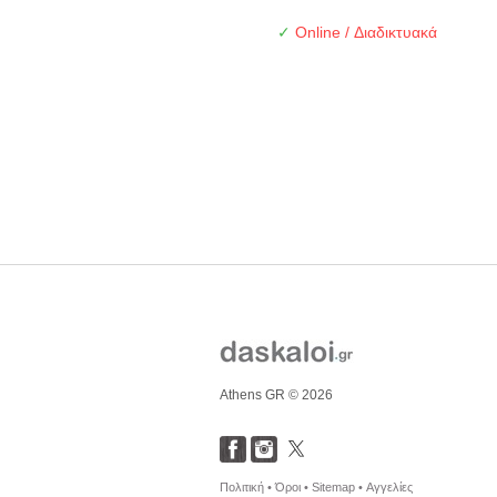
✓
Online / Διαδικτυακά
Athens GR © 2026
Πολιτική •
Όροι •
Sitemap •
Αγγελίες