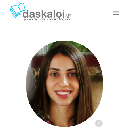
Ελένη Ο. daskaloi.gr