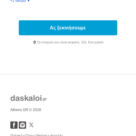
+2 ακόμα ▼
Ας ξεκινήσουμε
Τα στοιχεία σου είναι ασφαλή. SSL Encrypted
Athens GR © 2026
Πολιτική •
Όροι •
Sitemap •
Αγγελίες