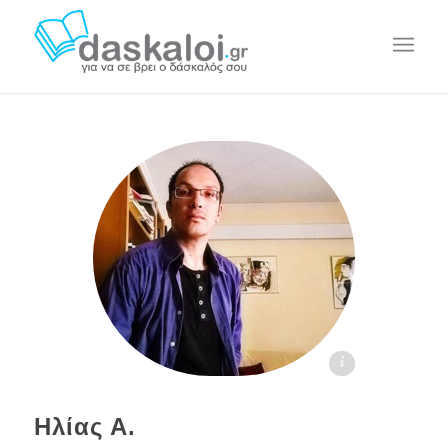
Ηλίας Α. daskaloi.gr
Ηλίας Α.