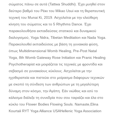
σώματος πάνω σε αυτά (Tattwa Shuddhi). Έχει μυηθεί στον
δεύτερο βαθμό του Ρέικι του Mikao Usui και τη θεραπευτική
τεχνική του Munai Ki, 2019. Ασχολείται με την ελεύθερη
κίνηση του σώματος και το 5 Rhythms Dance. Έχει
παρακολουθήσει εκπαιδεύσεις στατικού και δυναμικού
διαλογισμού, Yoga Nidra, Tibetan Meditation και Nada Yoga.
Παρακολουθεί εκπαιδεύσεις με βάση τη γυναικεία φύση,
όπως Multidimensional Womb Healing, Pre-Post Natal
Yoga, 8th Womb Gateway Rose Initiation και Pranic Healing
Psychotherapist και μοιράζεται τις τεχνικές με φροντίδα και
σεβασμό σε γυναικείους κύκλους. Ασχολείται με την
ηχοθεραπεία και πιστεύει στο μοίρασμα διάφορων τεχνικών
με σκοπό τη σύνδεση των ανθρώπων με τη μεγαλύτερη
δύναμη στον κόσμο, την Αγάπη. Εάν νιώθεις και εσύ το
κάλεσμα διάλεξε τη συνεδρία που σου ταιριάζει και έλα στο
κύκλο του Flower Bodies Flowing Souls. Namaste,​ Elina
Kourtali RYT Yoga Alliance USA​ Hellenic Yoga Association