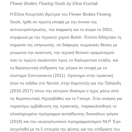
Flower Bodies Flowing Souls by Elina Kourtali
Η Ελίνα Κουρταλή ιδρύτρια του Flower Bodies Flowing
Souls, ήρθε σε πρώτη επαφή με την έννοια της
αυτοσυγκέντρωσης, την έκφραση και το σώμα το 2003,
σύμφωνα με την τεχνικού χορού Butoh. Έπειτα διδάχτηκε τη
σημασία της επίγνωσης, σε διάφορες σωματικές θέσεις με
γνώμονα την αναπνοή, την τεχνική θετικού οραματισμού
σαν το πρώτο σκαλοπάτι προς το διαλογιστικό στάδιο, και
τη θεραπευτική επίδραση της γιόγκα σε επαφή με το
σύστημα Σαντυανάντα (2011). Ορόσημο στην πρακτική
ήταν τα ταξίδια στο Νεπάλ, στην Καμπότζη και την Ταϊλάνδη
(2016-2017) όπου την κέντρισε ιδιαίτερα ο ήχος μέσω από
τις θεραπευτικές Ηχογαβάθες και το Γκόνγκ. Στην ανάγκη για
περαιτέρω εμβάθυνση της πρακτικής, παρακολούθησε το
ολοκληρωμένο πρόγραμμα εκπαίδευσης δασκάλων γιόγκα
(2018) και του νευρογλωσικού-προγραμματισμού NLP. Έχει
ασχοληθεί με τα 5 στοιχεία της φύσης και την επίδραση του