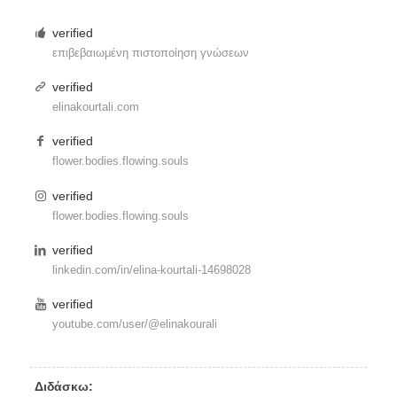
verified
επιβεβαιωμένη πιστοποίηση γνώσεων
verified
elinakourtali.com
verified
flower.bodies.flowing.souls
verified
flower.bodies.flowing.souls
verified
linkedin.com/in/
elina-kourtali-14698028
verified
youtube.com/user/
@elinakourali
Διδάσκω: