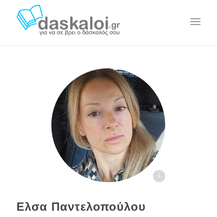
Ελισσάβετ Γιαννίκη Παντελοπούλου daskaloi.gr
Ελσα Παντελοπούλου