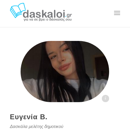
Ευγενία Β. daskaloi.gr
Ευγενία Β.
Δασκάλα μελέτης δημοτικού