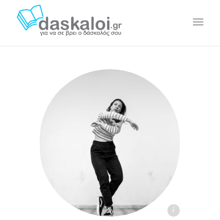
Ευαγγελία Χ. daskaloi.gr