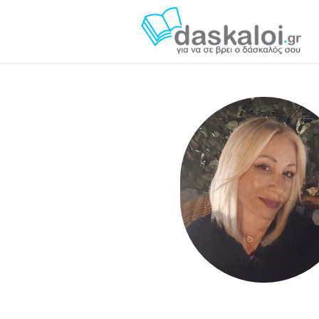
Ευαγγελία Κ. daskaloi