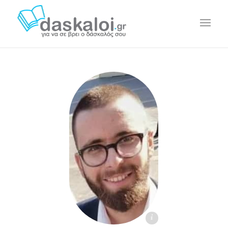
Βαγγέλης Λ. - daskaloi.gr