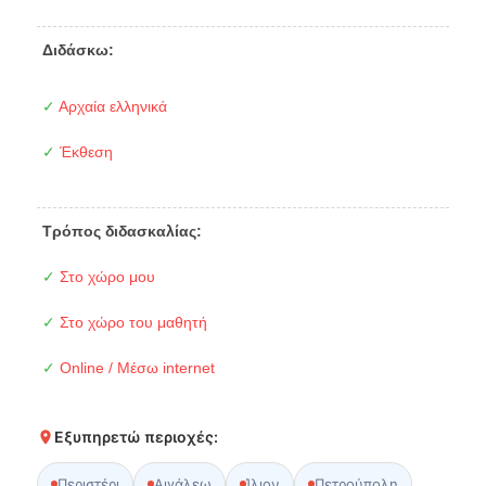
Διδάσκω:
✓
Αρχαία ελληνικά
✓
Έκθεση
Τρόπος διδασκαλίας:
✓
Στο χώρο μου
✓
Στο χώρο του μαθητή
✓
Online / Μέσω internet
Εξυπηρετώ περιοχές:
Περιστέρι
Αιγάλεω
Ίλιον
Πετρούπολη