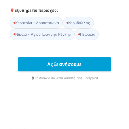
Εξυπηρετώ περιοχές:
Κερατσίνι - Δραπετσώνα
Κορυδαλλός
Νίκαια - Άγιος Ιωάννης Ρέντης
Πειραιάς
Ας ξεκινήσουμε
Τα στοιχεία σου είναι ασφαλή. SSL Encrypted