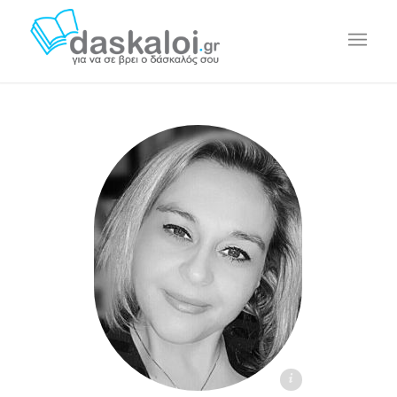
Εβελίνα Καραβασίλη - daskaloi.gr