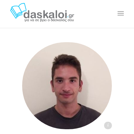
Φοίβος Ν. - daskaloi.gr