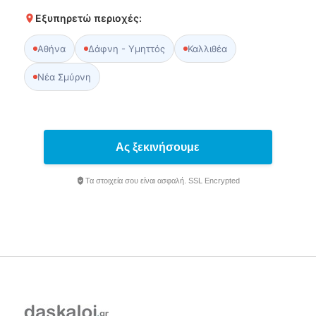
Εξυπηρετώ περιοχές:
Αθήνα
Δάφνη - Υμηττός
Καλλιθέα
Νέα Σμύρνη
Ας ξεκινήσουμε
Τα στοιχεία σου είναι ασφαλή. SSL Encrypted