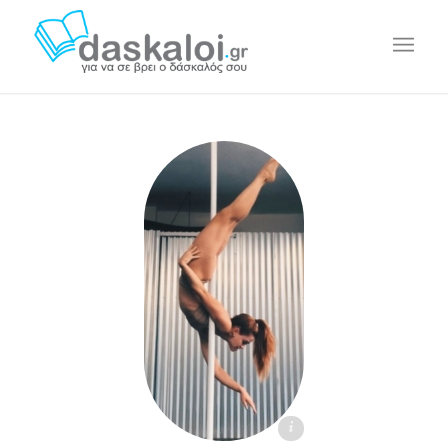
Γεωργία Φ. daskaloi.gr