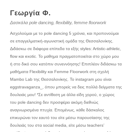
Γεωργία Φ.
Δασκάλα pole dancing, flexibility, femme floorwork
Ασχολούμαι με το pole dancing 5 χρόνια, και προπονούμαι
σε επαγγελματική-αγωνιστική ομάδα της Θεσσαλονίκης.
Διδάσκω σε διάφορα επίπεδα τα εξής styles: Artistic-athletic,
flow και exotic. Το μαθημα πραγματοποιείται στο χώρο μου
ή στο δικό σου κατόπιν συνεννόησης! Επιπλέον διδάσκω τα
μαθήματα Flexibility και Femme Floorwork στη σχολή
Mambo Lab της Θεσσαλονίκης. Το instagram μου είναι
eggstravaganza_, όπου μπορείς να δεις πολλά δείγματα της
δουλειάς μου! *Σε αντίθεση με άλλα είδη χορού, ο χώρος
του pole dancing δεν προσφέρει ακόμη διεθνώς
αναγνωρισμένα πτυχία. Επομένως, κάθε δάσκαλος
επικυρώνει τον εαυτό του είτε μέσω παρουσίασης της
δουλειάς του στα social media, είτε μέσω teachers’