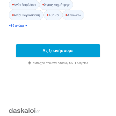
Αγία Βαρβάρα
Άγιος Δημήτρης
Αγία Παρασκευή
Αθήνα
Αιγάλεω
+39 ακόμα ▼
Ας ξεκινήσουμε
Τα στοιχεία σου είναι ασφαλή. SSL Encrypted