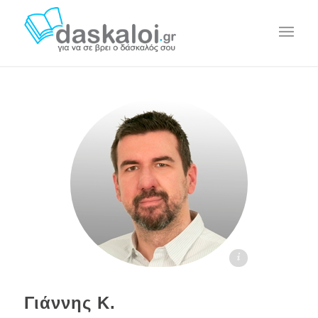
Γιάννης Κ. daskaloi.gr
Γιάννης Κ.