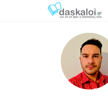
Γιάννης Πένκης daskaloi