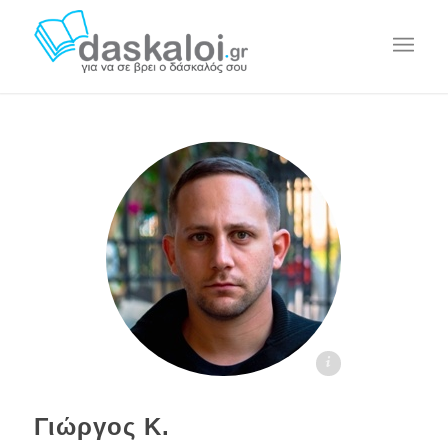
Γιώργος Κωβαίος daskaloi.gr
Γιώργος Κ.