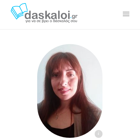
Ηλιάννα Λ. daskaloi.gr