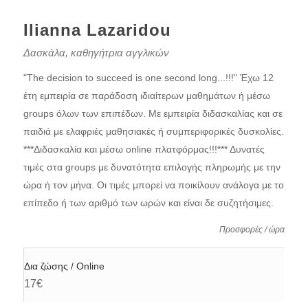
Ilianna Lazaridou
Δασκάλα, καθηγήτρια αγγλικών
"The decision to succeed is one second long...!!!" Έχω 12
έτη εμπειρία σε παράδοση ιδιαίτερων μαθημάτων ή μέσω
groups όλων των επιπέδων. Με εμπειρία διδασκαλίας και σε
παιδιά με ελαφριές μαθησιακές ή συμπεριφορικές δυσκολίες.
***Διδασκαλία και μέσω online πλατφόρμας!!!*** Δυνατές
τιμές στα groups με δυνατότητα επιλογής πληρωμής με την
ώρα ή τον μήνα. Οι τιμές μπορεί να ποικίλουν ανάλογα με το
επίπεδο ή των αριθμό των ωρών και είναι δε συζητήσιμες.
Προσφορές / ώρα
Δια ζώσης / Online
17€