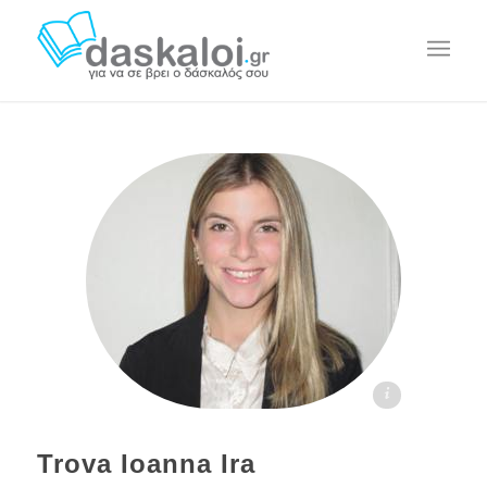
Ιωάννα Ήρα Τροβά - daskaloi.gr
Trova Ioanna Ira