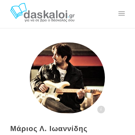
Μάριος Λαζ Ιωαννίδης daskaloi.gr
Μάριος Λ. Ιωαννίδης