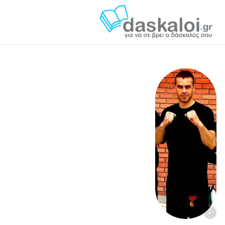
Ιωάννης Παπαδόπουλος - daskaloi.gr