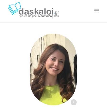
Ίρις Κ. - daskaloi.gr