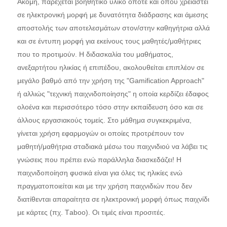
Ακόμη, παρέχεται βοηθητικό υλικό οπότε και όπου χρειαστεί
σε ηλεκτρονική μορφή με δυνατότητα διάδρασης και άμεσης
αποστολής των αποτελεσμάτων στον/στην καθηγήτρια αλλά
και σε έντυπη μορφή για εκείνους τους μαθητές/μαθήτριες
που το προτιμούν. Η διδασκαλία του μαθήματος,
ανεξαρτήτου ηλικίας ή επιπέδου, ακολουθείται επιπλέον σε
μεγάλο βαθμό από την χρήση της "Gamification Approach"
ή αλλιώς "τεχνική παιχνιδοποίησης" η οποία κερδίζει έδαφος
ολοένα και περισσότερο τόσο στην εκπαίδευση όσο και σε
άλλους εργασιακούς τομείς. Στο μάθημα συγκεκριμένα,
γίνεται χρήση εφαρμογών οι οποίες προτρέπουν τον
μαθητή/μαθήτρια σταδιακά μέσω του παιχνιδιού να λάβει τις
γνώσεις που πρέπει ενώ παράλληλα διασκεδάζει! Η
παιχνιδοποίηση φυσικά είναι για όλες τις ηλικίες ενώ
πραγματοποιείται και με την χρήση παιχνιδιών που δεν
διατίθενται απαραίτητα σε ηλεκτρονική μορφή όπως παιχνίδι
με κάρτες (πχ. Τabοο). Οι τιμές είναι προσιτές.