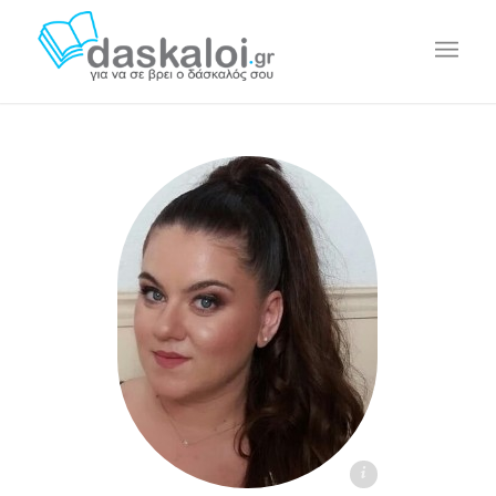
Μαρία Κ. - daskaloi.gr