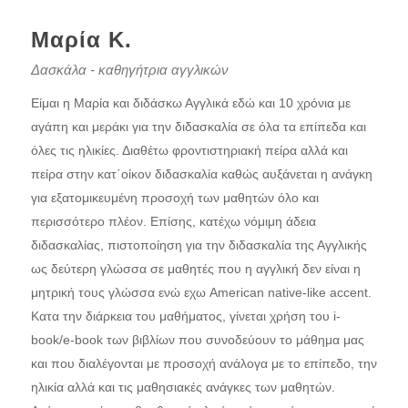
Μαρία Κ.
Δασκάλα - καθηγήτρια αγγλικών
Είμαι η Μαρία και διδάσκω Αγγλικά εδώ και 10 χρόνια με
αγάπη και μεράκι για την διδασκαλία σε όλα τα επίπεδα και
όλες τις ηλικίες. Διαθέτω φροντιστηριακή πείρα αλλά και
πείρα στην κατ΄οίκον διδασκαλία καθώς αυξάνεται η ανάγκη
για εξατομικευμένη προσοχή των μαθητών όλο και
περισσότερο πλέον. Επίσης, κατέχω νόμιμη άδεια
διδασκαλίας, πιστοποίηση για την διδασκαλία της Αγγλικής
ως δεύτερη γλώσσα σε μαθητές που η αγγλική δεν είναι η
μητρική τους γλώσσα ενώ εχω American native-like accent.
Kατα την διάρκεια του μαθήματος, γίνεται χρήση του i-
book/e-book των βιβλίων που συνοδεύουν το μάθημα μας
και που διαλέγονται με προσοχή ανάλογα με το επίπεδο, την
ηλικία αλλά και τις μαθησιακές ανάγκες των μαθητών.