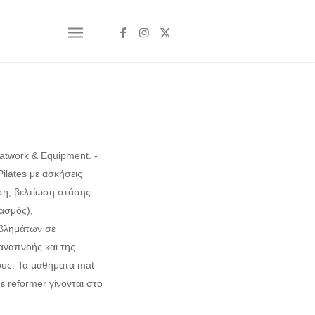
 Matwork & Equipment. -
lates με ασκήσεις
ση, βελτίωση στάσης
ασμός),
βλημάτων σε
αναπνοής και της
ους. Τα μαθήματα mat
ε reformer γίνονται στο