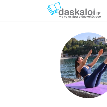
Κασσάνδρα Τζαρτζάλου - daskaloi