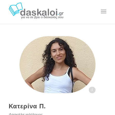
Κατερίνα Π. daskaloi.gr
Κατερίνα Π.
Δασκάλα φιλόλογος