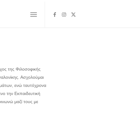
ύχος της Φιλοσοφικής
σαλονίκης. Ασχολούμαι
ημάτων, ενώ ταυτόχρονα
ενο την Εκπαιδευτική
οινωνώ μαζί τους με