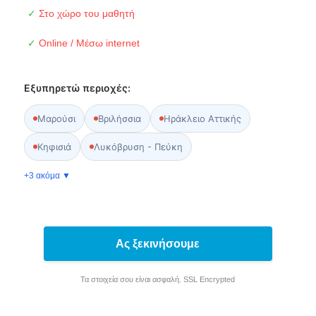
✓
Στο χώρο του μαθητή
✓
Online / Μέσω internet
Εξυπηρετώ περιοχές:
Μαρούσι
Βριλήσσια
Ηράκλειο Αττικής
Κηφισιά
Λυκόβρυση - Πεύκη
+3 ακόμα ▼
Ας ξεκινήσουμε
Τα στοιχεία σου είναι ασφαλή. SSL Encrypted