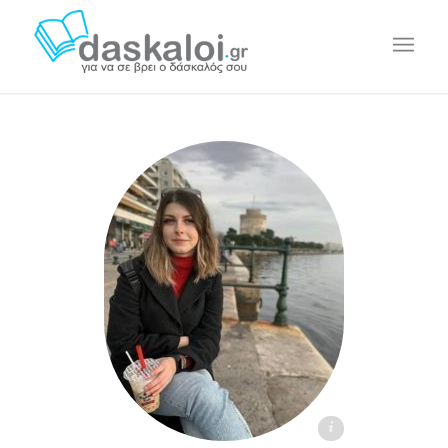
Κατερίνα Τ. daskaloi.gr