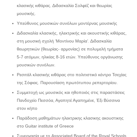
κλασικής κιθάρας. Διδασκαλία Σολφέζ και θεωρίας
μουσικής.
Υπεύθυνος μουσικών συνόλων μοντέρνας μουσικής
Διδασκαλία κλασικής, ηλεκτρικής και ακουστικής κιθάρας,
στη μουσική σχολή ‘Μοντίνου Μαρία’. Διδασκαλία
θεωρητικών (θεωρίας- αρμονίας) σε πολυμελή τμήματα
5-7 ατόμων, ηλικίας 8-16 ετών. Υπεύθυνος οργάνωσης
μουσικών συνόλων.
Ρεσιτάλ κλασικής κιθάρας στο πολιτιστικό κέντρο Τσεχίας
της Σόφιας. Παρουσίαση πρωτότυπου ρεπερτορίου.
Συμμετοχή ως μουσικός και ηθοποιός στις παραστάσεις
Πανδοχείο Πεσσόα, Αγαπητέ Αγαπημένε, Έξι Βύσσινα
στον κήπο
Παράδοση μαθημάτων ηλεκτρικης κλασικης ακουστικης
στο Guitar institute of Greece
Συνεργασία με το Associated Board of the Royal Schools