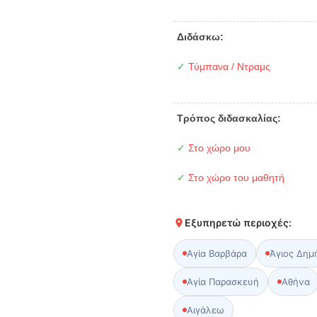
Διδάσκω:
✓
Τύμπανα / Ντραμς
Τρόπος διδασκαλίας:
✓
Στο χώρο μου
✓
Στο χώρο του μαθητή
Εξυπηρετώ περιοχές:
Αγία Βαρβάρα
Άγιος Δημ
Αγία Παρασκευή
Αθήνα
Αιγάλεω