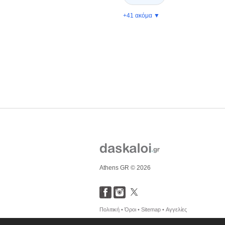
+41 ακόμα ▼
Athens GR © 2026
Πολιτική •
Όροι •
Sitemap •
Αγγελίες