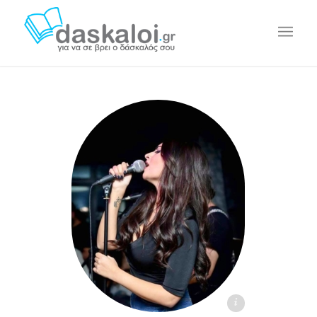
Κυριακή Νικολάου - daskaloi.gr