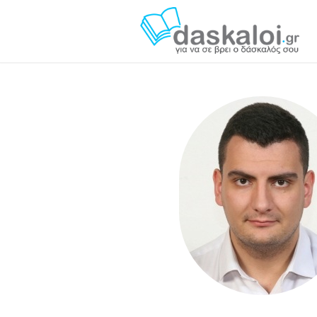
Γεώργιος Κλειτσιώτης - daskaloi