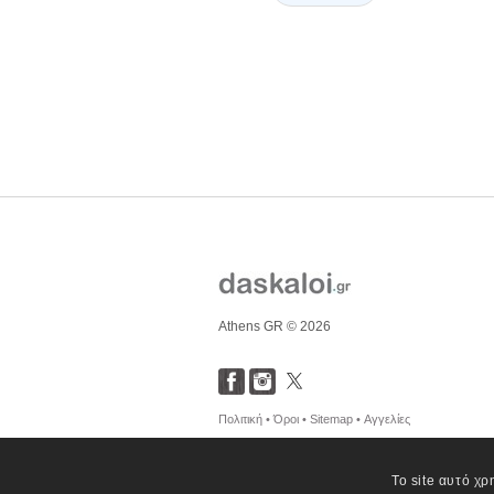
Athens GR © 2026
Πολιτική •
Όροι •
Sitemap •
Αγγελίες
Το site αυτό χρ