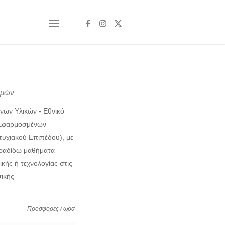
ημών
νων Υλικών - Εθνικό
 Εφαρμοσμένων
υχιακού Επιπέδου), με
αραδίδω μαθήματα
κής ή τεχνολογίας στις
σικής
Προσφορές / ώρα