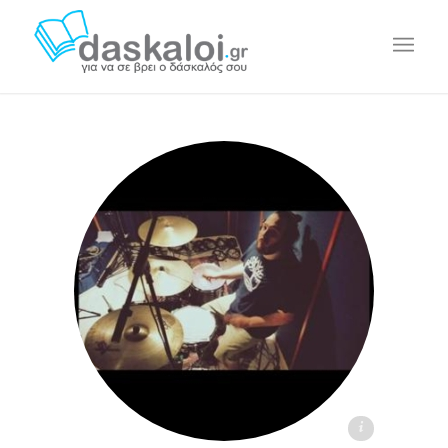
Δημήτρης Κογιάννης daskaloi.gr