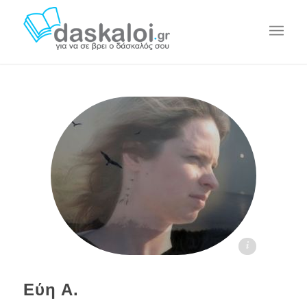
Εύη Α. - daskaloi.gr
Εύη Α.