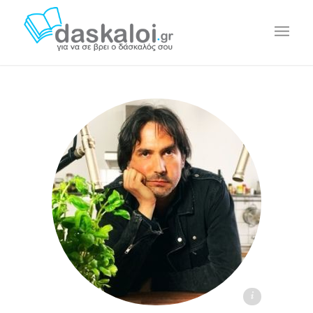
Φοίβος Α. Κόλλιας - daskaloi.gr