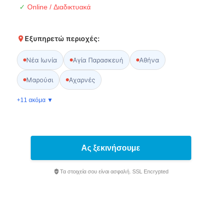
✓
Online / Διαδικτυακά
Εξυπηρετώ περιοχές:
Νέα Ιωνία
Αγία Παρασκευή
Αθήνα
Μαρούσι
Αχαρνές
+11 ακόμα ▼
Ας ξεκινήσουμε
Τα στοιχεία σου είναι ασφαλή. SSL Encrypted