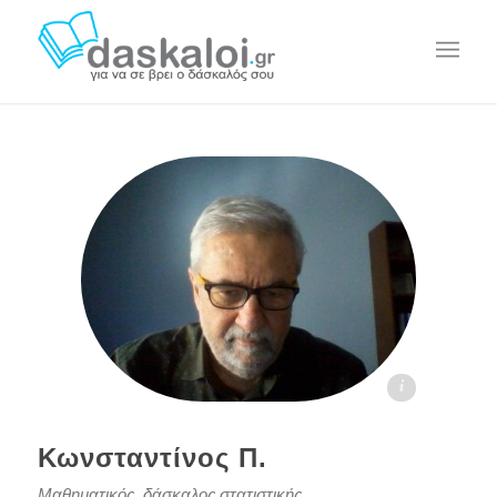
Κωνσταντίνος Π. daskaloi.gr
Κωνσταντίνος Π.
Μαθηματικός, δάσκαλος στατιστικής