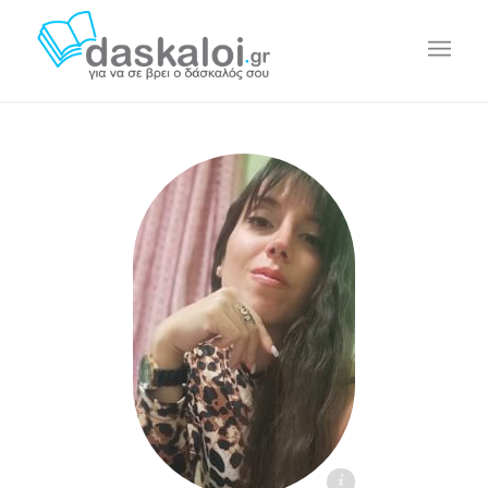
Αλεξάνδρα Π. daskaloi.gr