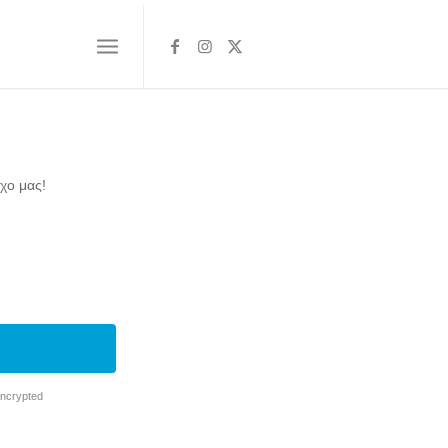
χο μας!
Encrypted