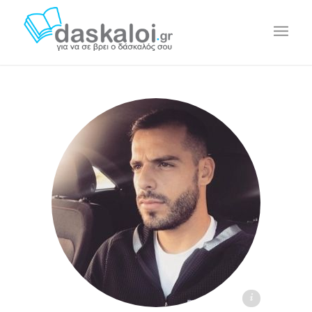
Χρήστος Λιόσης daskaloi.gr