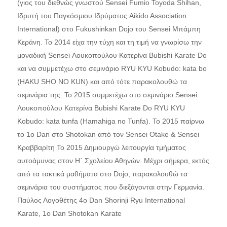
(γιος του διεθνώς γνωστού Sensei Fumio Toyoda Shihan,
Ιδρυτή του Παγκόσμιου Ιδρύματος Aikido Association
International) στο Fukushinkan Dojo του Sensei Μπάμπη
Κεράνη. Το 2014 είχα την τύχη και τη τιμή να γνωρίσω την
μοναδική Sensei Λουκοπούλου Κατερίνα Bubishi Karate Do
και να συμμετέχω στο σεμινάριο RYU KYU Kobudo: kata bo
(HAKU SHO NO KUN) και από τότε παρακολουθώ τα
σεμινάρια της. Το 2015 συμμετέχω στο σεμινάριο Sensei
Λουκοπούλου Κατερίνα Bubishi Karate Do RYU KYU
Kobudo: kata tunfa (Hamahiga no Tunfa). To 2015 παίρνω
το 1ο Dan στο Shotokan από τον Sensei Otake & Sensei
Κραββαρίτη Το 2015 Δημιουργώ λειτουργία τμήματος
αυτοάμυνας στον Η΄ Σχολείου Αθηνών. Μέχρι σήμερα, εκτός
από τα τακτικά μαθήματα στο Dojo, παρακολουθώ τα
σεμινάρια του συστήματος που διεξάγονται στην Γερμανία.
Παύλος Λογοθέτης 4ο Dan Shorinji Ryu International
Karate, 1ο Dan Shotokan Karate