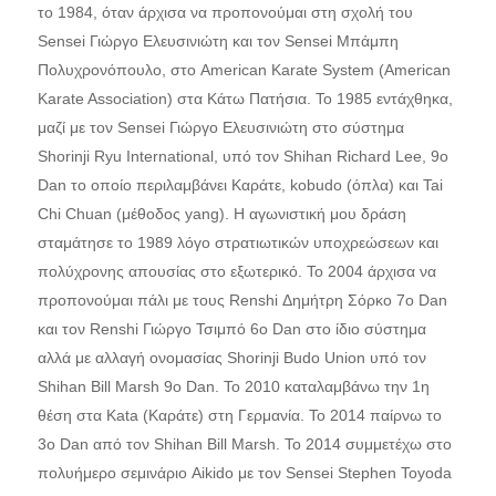
το 1984, όταν άρχισα να προπονούμαι στη σχολή του
Sensei Γιώργο Ελευσινιώτη και τον Sensei Μπάμπη
Πολυχρονόπουλο, στο American Karate System (American
Karate Association) στα Κάτω Πατήσια. Το 1985 εντάχθηκα,
μαζί με τον Sensei Γιώργο Ελευσινιώτη στο σύστημα
Shorinji Ryu International, υπό τον Shihan Richard Lee, 9ο
Dan το οποίο περιλαμβάνει Καράτε, kobudo (όπλα) και Tai
Chi Chuan (μέθοδος yang). Η αγωνιστική μου δράση
σταμάτησε το 1989 λόγο στρατιωτικών υποχρεώσεων και
πολύχρονης απουσίας στο εξωτερικό. Το 2004 άρχισα να
προπονούμαι πάλι με τους Renshi Δημήτρη Σόρκο 7ο Dan
και τον Renshi Γιώργο Τσιμπό 6ο Dan στο ίδιο σύστημα
αλλά με αλλαγή ονομασίας Shorinji Budo Union υπό τον
Shihan Bill Marsh 9ο Dan. To 2010 καταλαμβάνω την 1η
θέση στα Kata (Καράτε) στη Γερμανία. Το 2014 παίρνω το
3ο Dan από τον Shihan Bill Marsh. Το 2014 συμμετέχω στο
πολυήμερο σεμινάριο Aikido με τον Sensei Stephen Toyoda