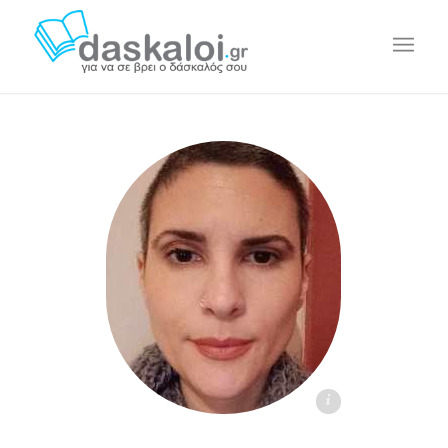
Λουκία Κ. daskaloi.gr