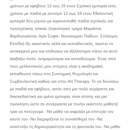
χρόνων με εφήβους 12 εώς 15 ετών Σχολική εμπειρία ενός
χρόνου με παιδιά με αυτισμό 12 εως 18 ετών Εθελοντική
εμπειρία δύο μηνών με καρκινοπαθή παιδιά σχολικής και
προσχολικής ηλικίας (ογκολογικό τμήμα Μαριάννα
Βαρδινογιάννη- Αγία Σοφία- Νοσοκομείο Παίδων- Σύλλογος
Ελπίδα) Ως εικαστικός αλλά και εκπαιδευτικός, αγαπώ το
αντικείμενό μου και επιδιώκω να εξελίσσομαι πάνω σε αυτό.
Διαβάζω πολύ, ενημερώνομαι και εκπαιδεύομαι. Ένας από
τους μελλοντικούς μου στόχους είναι η ακαδημαϊκή
εκπαίδευση πάνω στη Συστημική Ψυχολογία και
Συμβουλευτική καθώς και στην Art Therapy. Το να δουλεύω
με παιδιά και εφήβους, εκτός από μια πολύ ευχάριστη και
διασκεδαστική για εμένα εμπειρία, είναι επίσης και μια
πρόκληση ώστε σε συνεργασία με τον/ην εκάστοτε μαθητή/
τρια να πετύχουμε: -Να μάθει να εκφράζει με επιτυχία τον
εαυτό του -Να διαχειρίζεται το συναίσθημά του -Να
αναπτύξει τη δημιουργικότητα και τη φαντασία του -Να μάθει